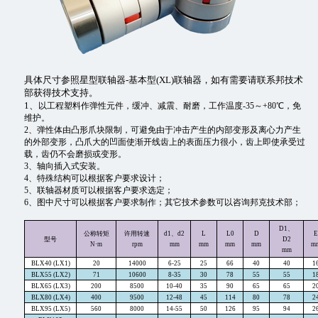
具体尺寸参照星型联轴器-基本型(XL)联轴器，如有需要请联系邦技术
部获得技术支持。
1、
以工程塑料作弹性元件，缓冲、减震、耐磨，工作温度
-35～+80℃，免
维护。
2、
弹性体由凸形爪块限制，可避免由于冲击产生的内部变形及离心力产生
的外部变形，凸爪大的凹面使渐开线齿上的表面压力很小，齿上即使承受过
载，齿仍不会磨损或变形。
3、
轴向插入式安装。
4、
特殊结构可以根据客户要求设计；
5、
联轴器材质可以根据客户要求选定；
6、
图中尺寸可以根据客户要求制作；其它技术参数可以咨询邦克技术部；
D1、
公称转矩
许用转速
d1、d2
L
L0
D
E
型号
D2
N·m
rpm
mm
mm
mm
mm
m
mm
B
LX40 (LX1)
20
14000
6-25
25
66
40
40
1
B
LX55 (LX2)
71
10600
8-35
30
78
55
55
1
B
LX65 (LX3)
200
8500
10-40
35
90
65
65
2
B
LX80 (LX4)
400
9500
12-48
45
114
80
78
2
B
LX95 (LX5)
560
8000
14-55
50
126
95
94
2