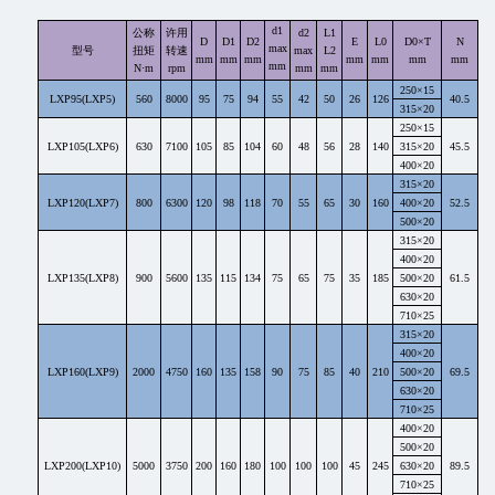
d1
公称
许用
d2
L1
D
D1
D2
E
L0
D0×T
N
max
型号
扭矩
转速
max
L2
mm
mm
mm
mm
mm
mm
mm
mm
N·m
rpm
mm
mm
250×15
LXP95(LXP5)
560
8000
95
75
94
55
42
50
26
126
40.5
315×20
250×15
LXP105(LXP6)
630
7100
105
85
104
60
48
56
28
140
315×20
45.5
400×20
315×20
LXP120(LXP7)
800
6300
120
98
118
70
55
65
30
160
400×20
52
.5
500×20
315×20
400×20
LXP135(LXP8)
900
5600
135
115
134
75
65
75
35
185
500×20
61.5
630×20
710×25
315×20
400×20
LXP160(LXP9)
2000
4750
160
135
158
90
75
85
40
210
500×20
69.5
630×20
710×25
400×20
500×20
LXP200(LXP10)
5000
3750
200
160
180
100
100
100
45
245
630×20
89.5
710×25