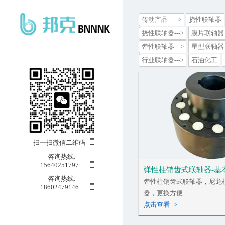
传动产品----->
挠性联轴器
挠性联轴器--->
膜片联轴器
弹性联轴器--->
星型联轴器
行业联轴器--->
石油化工
扫一扫微信二维码
咨询热线:
15640251797
弹性柱销齿式联轴器-基本
咨询热线:
弹性柱销齿式联轴器，尼龙
18602479146
器，更换方便
点击查看-->